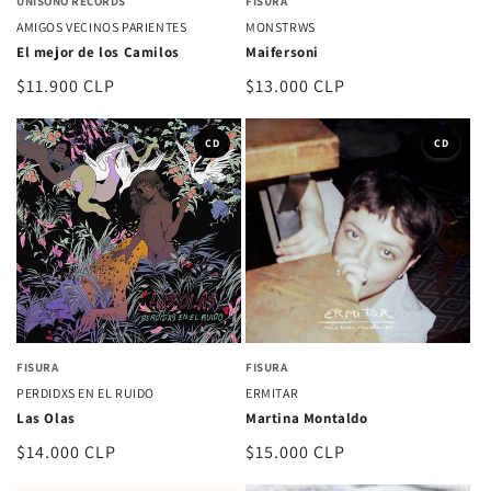
UNISONO RECORDS
FISURA
AMIGOS VECINOS PARIENTES
MONSTRWS
El mejor de los Camilos
Maifersoni
Precio
$11.900 CLP
Precio
$13.000 CLP
habitual
habitual
CD
CD
FISURA
FISURA
PERDIDXS EN EL RUIDO
ERMITAR
Las Olas
Martina Montaldo
Precio
$14.000 CLP
Precio
$15.000 CLP
habitual
habitual