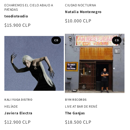
ECHAREMOS EL CIELO ABAJO A
CIUDAD NOCTURNA
PATADAS
Natalia Montenegro
teodioteodio
Precio
$10.000 CLP
Precio
$15.900 CLP
habitual
habitual
CD
CD
KALI YUGA DISTRO
BYM RECORDS
HELÍADE
LIVE AT BAR DE RENÉ
Javiera Electra
The Ganjas
Precio
$12.900 CLP
Precio
$18.500 CLP
habitual
habitual