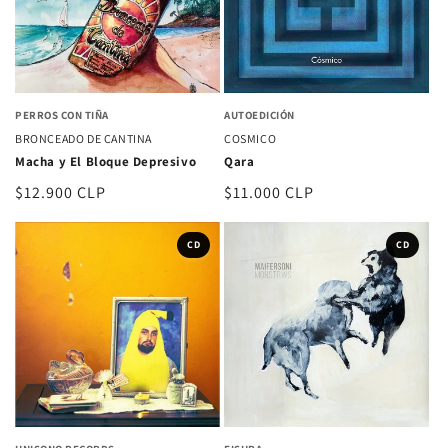
PERROS CON TIÑA
AUTOEDICIÓN
BRONCEADO DE CANTINA
COSMICO
Macha y El Bloque Depresivo
Qara
Precio
$12.900 CLP
Precio
$11.000 CLP
habitual
habitual
CD
CD