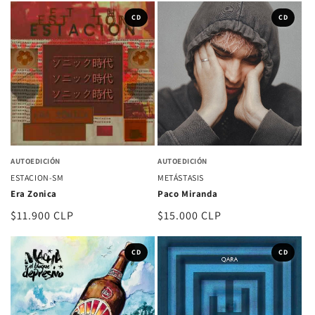
CD
CD
AUTOEDICIÓN
AUTOEDICIÓN
ESTACION-SM
METÁSTASIS
Era Zonica
Paco Miranda
Precio
$11.900 CLP
Precio
$15.000 CLP
habitual
habitual
CD
CD