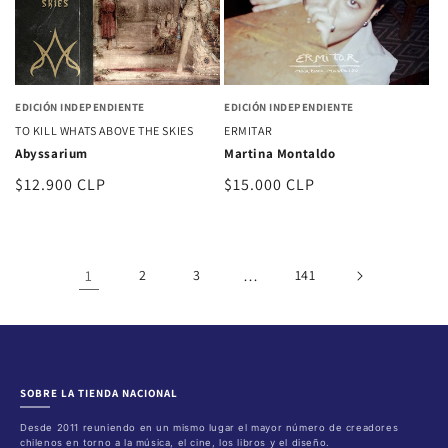
EDICIÓN INDEPENDIENTE
EDICIÓN INDEPENDIENTE
TO KILL WHATS ABOVE THE SKIES
ERMITAR
Abyssarium
Martina Montaldo
Precio
$12.900 CLP
Precio
$15.000 CLP
habitual
habitual
1
2
3
…
141
SOBRE LA TIENDA NACIONAL
Desde 2011 reuniendo en un mismo lugar el mayor número de creadores
chilenos en torno a la música, el cine, los libros y el diseño.