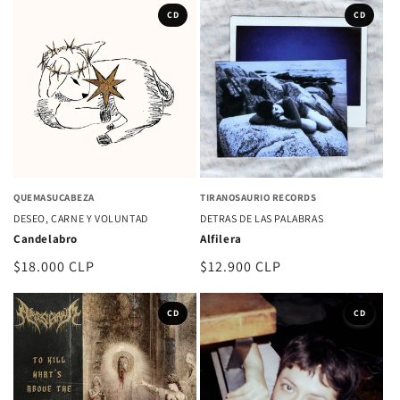
CD
CD
QUEMASUCABEZA
TIRANOSAURIO RECORDS
DESEO, CARNE Y VOLUNTAD
DETRAS DE LAS PALABRAS
Candelabro
Alfilera
Precio
$18.000 CLP
Precio
$12.900 CLP
habitual
habitual
CD
CD