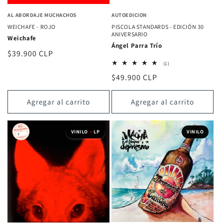
AL ABORDAJE MUCHACHOS
AUTOEDICION
WEICHAFE - ROJO
PISCOLA STANDARDS - EDICIÓN 30
ANIVERSARIO
Weichafe
Ángel Parra Trío
Precio
$39.900 CLP
1
habitual
(1)
reseñas
Precio
$49.900 CLP
totales
habitual
Agregar al carrito
Agregar al carrito
VINILO
•
LP
VINILO