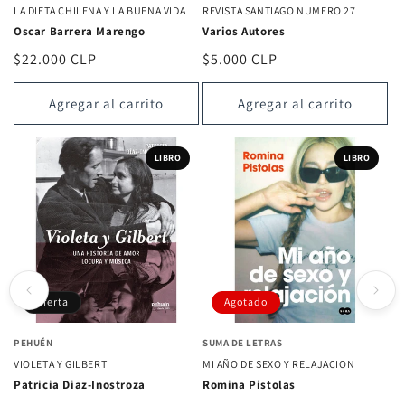
LA DIETA CHILENA Y LA BUENA VIDA
REVISTA SANTIAGO NUMERO 27
Oscar Barrera Marengo
Varios Autores
Precio
$22.000 CLP
Precio
$5.000 CLP
habitual
habitual
Agregar al carrito
Agregar al carrito
LIBRO
LIBRO
Oferta
Agotado
PEHUÉN
SUMA DE LETRAS
VIOLETA Y GILBERT
MI AÑO DE SEXO Y RELAJACION
Patricia Diaz-Inostroza
Romina Pistolas