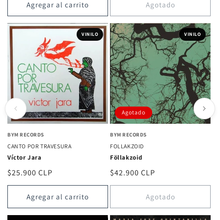
Agregar al carrito
Agotado
VINILO
VINILO
Agotado
BYM RECORDS
BYM RECORDS
CANTO POR TRAVESURA
FOLLAKZOID
Víctor Jara
Föllakzoid
Precio
$25.900 CLP
Precio
$42.900 CLP
habitual
habitual
Agregar al carrito
Agotado