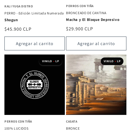
PERROS CON TIÑA
KALI YUGA DISTRO
BRONCEADO DE CANTINA
PERRO - Edición Limitada Numerada
Macha y El Bloque Depresivo
Shogun
Precio
$29.900 CLP
Precio
$45.900 CLP
habitual
habitual
Agregar al carrito
Agregar al carrito
VINILO
•
LP
VINILO
•
LP
PERROS CON TIÑA
CASATA
100% LUCIDOS
BRONCE