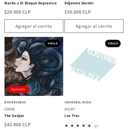
Macha y El Bloque Depresivo
Déjenme Dormir
Precio
$29.900 CLP
Precio
$30.000 CLP
habitual
habitual
Agregar al carrito
Agregar al carrito
VINILO
VINILO
Agotado
BYM RECORDS
UNIVERSAL MUSIC
LOOSE
XCLNT
The Ganjas
Los Tres
Precio
$42.900 CLP
1
(1)