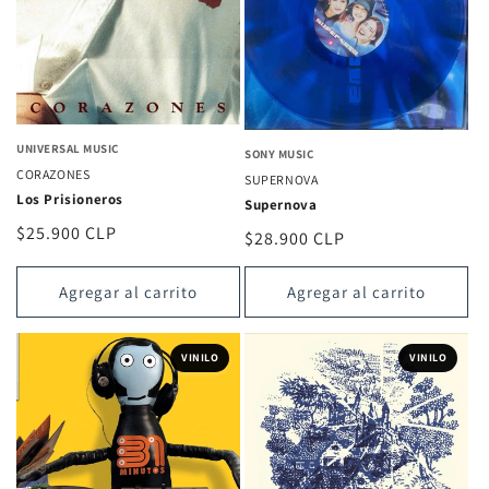
UNIVERSAL MUSIC
SONY MUSIC
CORAZONES
SUPERNOVA
Los Prisioneros
Supernova
Precio
$25.900 CLP
Precio
$28.900 CLP
habitual
habitual
Agregar al carrito
Agregar al carrito
VINILO
VINILO