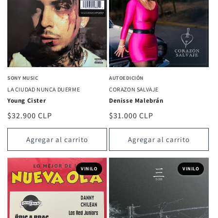
SONY MUSIC
AUTOEDICIÓN
LA CIUDAD NUNCA DUERME
CORAZON SALVAJE
Young Cister
Denisse Malebrán
Precio
$32.900 CLP
Precio
$31.000 CLP
habitual
habitual
Agregar al carrito
Agregar al carrito
VINILO
VINILO