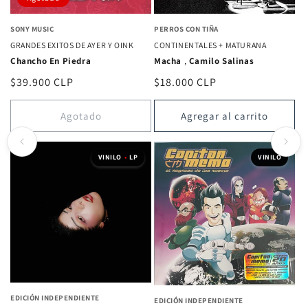
SONY MUSIC
PERROS CON TIÑA
GRANDES EXITOS DE AYER Y OINK
CONTINENTALES + MATURANA
Chancho En Piedra
Macha
,
Camilo Salinas
Precio
$39.900 CLP
Precio
$18.000 CLP
habitual
habitual
Agotado
Agregar al carrito
VINILO
•
LP
VINILO
EDICIÓN INDEPENDIENTE
EDICIÓN INDEPENDIENTE