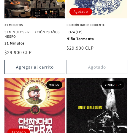
Agotado
31 MINUTOS
EDICIÓN INDEPENDIENTE
31 MINUTOS - REEDICIÓN 20 AÑOS
LOZA (LP)
NEGRO
Niña Tormenta
31 Minutos
Precio
$29.900 CLP
Precio
$29.900 CLP
habitual
habitual
Agregar al carrito
Agotado
VINILO
VINILO
•
7"
Agotado