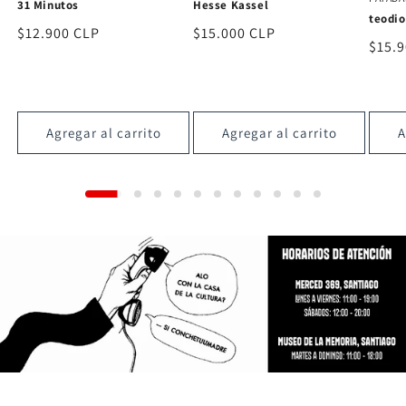
Candelabro
Hesse
teodioteodio
Precio
$18.000 CLP
Preci
$15.
Precio
$15.900 CLP
habitual
habit
habitual
Agregar al carrito
Agregar al carrito
A