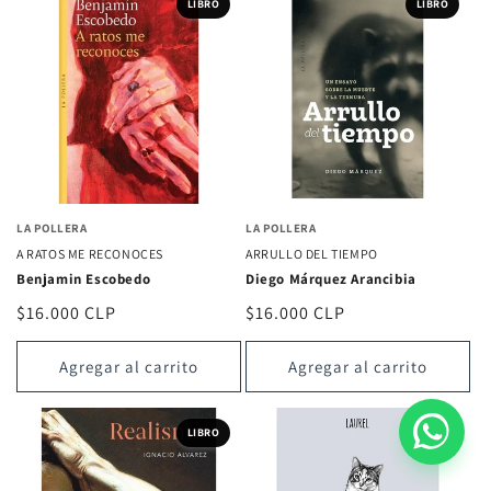
LIBRO
LIBRO
LA POLLERA
LA POLLERA
A RATOS ME RECONOCES
ARRULLO DEL TIEMPO
Benjamin Escobedo
Diego Márquez Arancibia
Precio
$16.000 CLP
Precio
$16.000 CLP
habitual
habitual
Agregar al carrito
Agregar al carrito
LIBRO
LIBRO