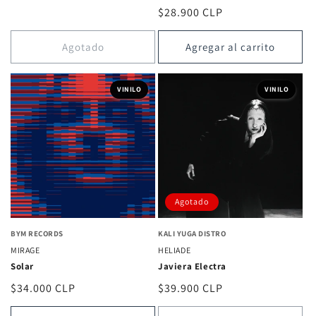
reseñas
habitual
Precio
$28.900 CLP
totales
habitual
Agotado
Agregar al carrito
VINILO
VINILO
Agotado
BYM RECORDS
KALI YUGA DISTRO
MIRAGE
HELIADE
Solar
Javiera Electra
Precio
$34.000 CLP
Precio
$39.900 CLP
habitual
habitual