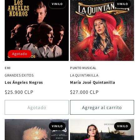
VINILO
VINILO
Agotado
EMI
PUNTO MUSICAL
GRANDES EXITOS
LA QUINTANILLA
Los Ángeles Negros
María José Quintanilla
Precio
$25.900 CLP
Precio
$27.000 CLP
habitual
habitual
Agotado
Agregar al carrito
VINILO
VINILO