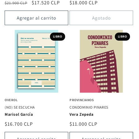
Precio
Precio
$17.520 CLP
Precio
$18.000 CLP
$21.900 CLP
habitual
de
habitual
oferta
Agregar al carrito
Agotado
LIBRO
LIBRO
OVEROL
PROVINCIANOS
(NO) SE ESCUCHA
CONDOMINIO PINARES
Marisol García
Vera Zepeda
Precio
$16.700 CLP
Precio
$11.000 CLP
habitual
habitual