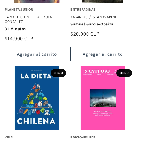
PLANETA JUNIOR
ENTREPAGINAS
LA MALDICION DE LA BRUJA
YAGAN USI / ISLA NAVARINO
GONZALEZ
Samuel Garcia-Oteiza
31 Minutos
Precio
$20.000 CLP
Precio
$14.900 CLP
habitual
habitual
Agregar al carrito
Agregar al carrito
LIBRO
LIBRO
VIRAL
EDICIONES UDP