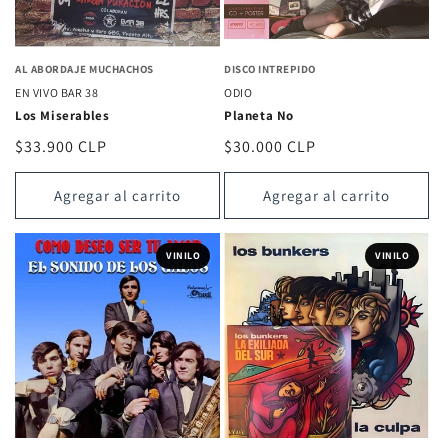
AL ABORDAJE MUCHACHOS
DISCO INTREPIDO
EN VIVO BAR 38
ODIO
Los Miserables
Planeta No
Precio
$33.900 CLP
Precio
$30.000 CLP
habitual
habitual
Agregar al carrito
Agregar al carrito
VINILO
VINILO