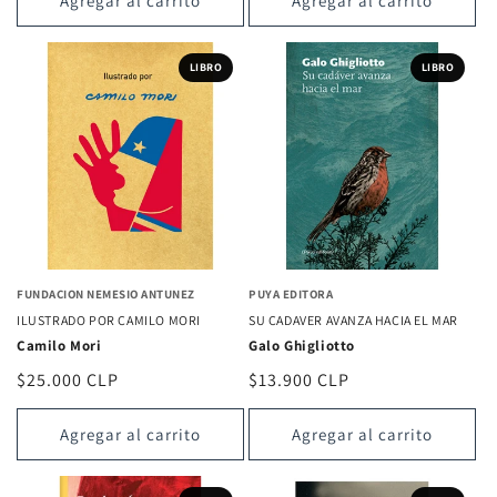
Agregar al carrito
Agregar al carrito
LIBRO
LIBRO
FUNDACION NEMESIO ANTUNEZ
PUYA EDITORA
ILUSTRADO POR CAMILO MORI
SU CADAVER AVANZA HACIA EL MAR
Camilo Mori
Galo Ghigliotto
Precio
$25.000 CLP
Precio
$13.900 CLP
habitual
habitual
Agregar al carrito
Agregar al carrito