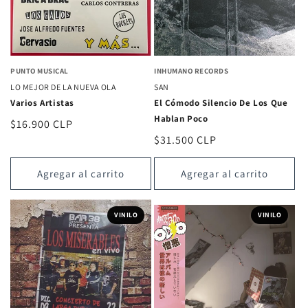
PUNTO MUSICAL
INHUMANO RECORDS
LO MEJOR DE LA NUEVA OLA
SAN
Varios Artistas
El Cómodo Silencio De Los Que
Hablan Poco
Precio
$16.900 CLP
Precio
$31.500 CLP
habitual
habitual
Agregar al carrito
Agregar al carrito
VINILO
VINILO