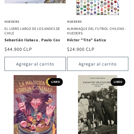
HUEDERS
HUEDERS
EL LIBRO LARGO DE LOS ANDES DE
ALMANAQUE DEL FUTBOL CHILENO -
CHILE
HUEDERS
Sebastián Ilabaca
,
Paulo Cox
Héctor "Tito" Gatica
Precio
$44.900 CLP
Precio
$24.900 CLP
habitual
habitual
Agregar al carrito
Agregar al carrito
LIBRO
LIBRO