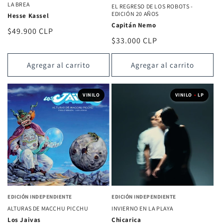
LA BREA
EL REGRESO DE LOS ROBOTS -
EDICIÓN 20 AÑOS
Hesse Kassel
Capitán Nemo
Precio
$49.900 CLP
Precio
$33.000 CLP
habitual
habitual
Agregar al carrito
Agregar al carrito
VINILO
VINILO
•
LP
EDICIÓN INDEPENDIENTE
EDICIÓN INDEPENDIENTE
ALTURAS DE MACCHU PICCHU
INVIERNO EN LA PLAYA
Los Jaivas
Chicarica