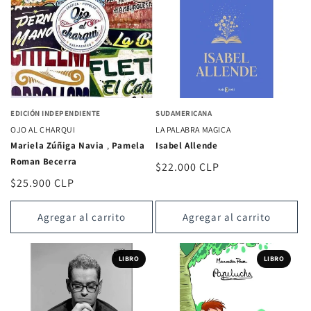
EDICIÓN INDEPENDIENTE
SUDAMERICANA
OJO AL CHARQUI
LA PALABRA MAGICA
Mariela Zúñiga Navia
,
Pamela
Isabel Allende
Roman Becerra
Precio
$22.000 CLP
Precio
$25.900 CLP
habitual
habitual
Agregar al carrito
Agregar al carrito
LIBRO
LIBRO