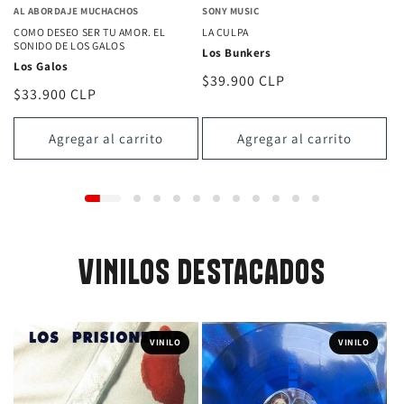
AL ABORDAJE MUCHACHOS
SONY MUSIC
COMO DESEO SER TU AMOR. EL
LA CULPA
SONIDO DE LOS GALOS
Los Bunkers
Los Galos
Precio
$39.900 CLP
Precio
$33.900 CLP
habitual
habitual
Agregar al carrito
Agregar al carrito
VINILOS DESTACADOS
VINILO
VINILO