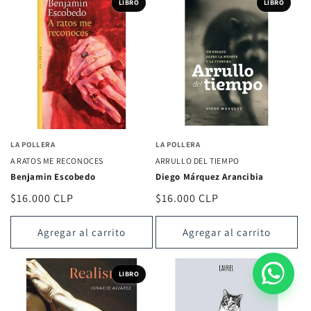
LIBRO
LIBRO
LA POLLERA
LA POLLERA
A RATOS ME RECONOCES
ARRULLO DEL TIEMPO
Benjamin Escobedo
Diego Márquez Arancibia
Precio
$16.000 CLP
Precio
$16.000 CLP
habitual
habitual
Agregar al carrito
Agregar al carrito
LIBRO
LIBRO