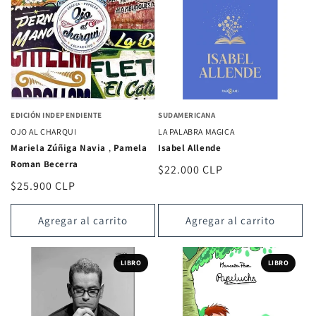
EDICIÓN INDEPENDIENTE
SUDAMERICANA
OJO AL CHARQUI
LA PALABRA MAGICA
Mariela Zúñiga Navia
,
Pamela
Isabel Allende
Roman Becerra
Precio
$22.000 CLP
Precio
$25.900 CLP
habitual
habitual
Agregar al carrito
Agregar al carrito
LIBRO
LIBRO