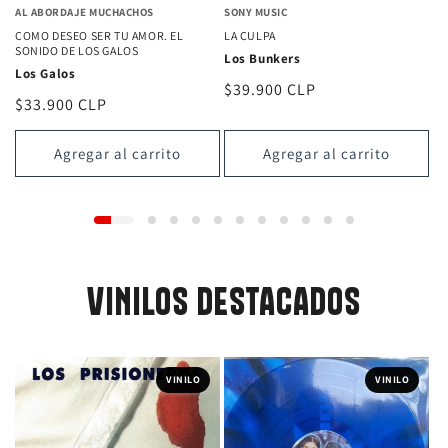
AL ABORDAJE MUCHACHOS
SONY MUSIC
COMO DESEO SER TU AMOR. EL
LA CULPA
SONIDO DE LOS GALOS
Los Bunkers
Los Galos
Precio
$39.900 CLP
Precio
$33.900 CLP
habitual
habitual
Agregar al carrito
Agregar al carrito
VINILOS DESTACADOS
VINILO
VINILO