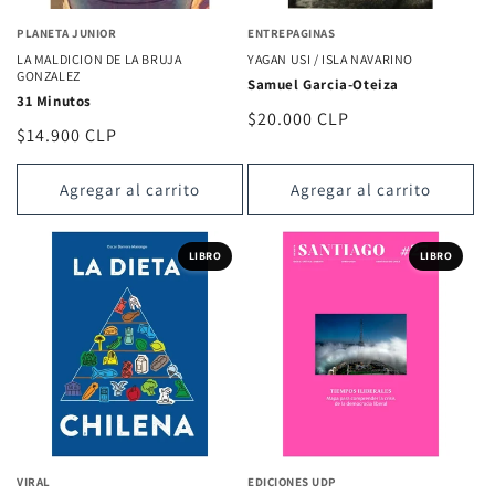
PLANETA JUNIOR
ENTREPAGINAS
LA MALDICION DE LA BRUJA
YAGAN USI / ISLA NAVARINO
GONZALEZ
Samuel Garcia-Oteiza
31 Minutos
Precio
$20.000 CLP
Precio
$14.900 CLP
habitual
habitual
Agregar al carrito
Agregar al carrito
LIBRO
LIBRO
VIRAL
EDICIONES UDP