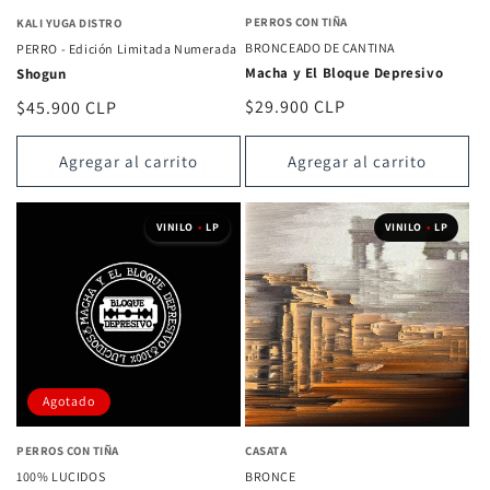
PERROS CON TIÑA
KALI YUGA DISTRO
BRONCEADO DE CANTINA
PERRO - Edición Limitada Numerada
Macha y El Bloque Depresivo
Shogun
Precio
$29.900 CLP
Precio
$45.900 CLP
habitual
habitual
Agregar al carrito
Agregar al carrito
VINILO
•
LP
VINILO
•
LP
Agotado
PERROS CON TIÑA
CASATA
100% LUCIDOS
BRONCE