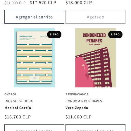
Precio
Precio
$17.520 CLP
Precio
$18.000 CLP
$21.900 CLP
habitual
de
habitual
oferta
Agregar al carrito
Agotado
LIBRO
LIBRO
OVEROL
PROVINCIANOS
(NO) SE ESCUCHA
CONDOMINIO PINARES
Marisol García
Vera Zepeda
Precio
$16.700 CLP
Precio
$11.000 CLP
habitual
habitual