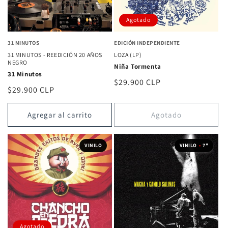
Agotado
31 MINUTOS
EDICIÓN INDEPENDIENTE
31 MINUTOS - REEDICIÓN 20 AÑOS
LOZA (LP)
NEGRO
Niña Tormenta
31 Minutos
Precio
$29.900 CLP
Precio
$29.900 CLP
habitual
habitual
Agregar al carrito
Agotado
VINILO
VINILO
•
7"
Agotado