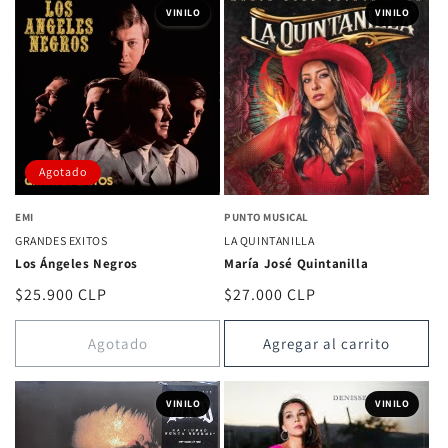
VINILO
VINILO
Agotado
EMI
PUNTO MUSICAL
GRANDES EXITOS
LA QUINTANILLA
Los Ángeles Negros
María José Quintanilla
Precio
$25.900 CLP
Precio
$27.000 CLP
habitual
habitual
Agotado
Agregar al carrito
VINILO
VINILO