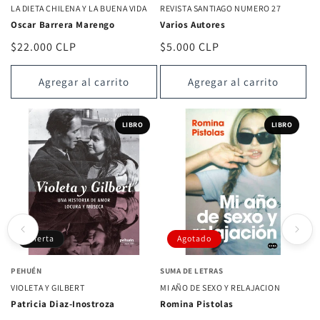
LA DIETA CHILENA Y LA BUENA VIDA
REVISTA SANTIAGO NUMERO 27
Oscar Barrera Marengo
Varios Autores
Precio
$22.000 CLP
Precio
$5.000 CLP
habitual
habitual
Agregar al carrito
Agregar al carrito
LIBRO
LIBRO
Oferta
Agotado
PEHUÉN
SUMA DE LETRAS
VIOLETA Y GILBERT
MI AÑO DE SEXO Y RELAJACION
Patricia Diaz-Inostroza
Romina Pistolas