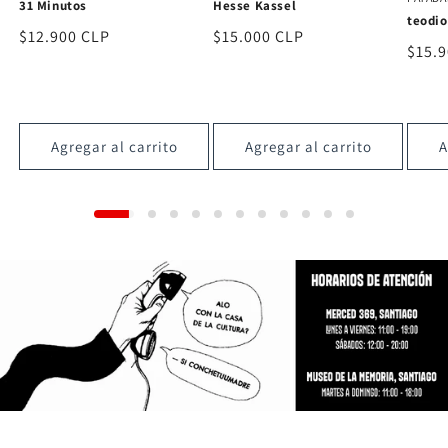
Candelabro
Hesse
teodioteodio
Precio
$18.000 CLP
Preci
$15.
Precio
$15.900 CLP
habitual
habit
habitual
Agregar al carrito
Agregar al carrito
A