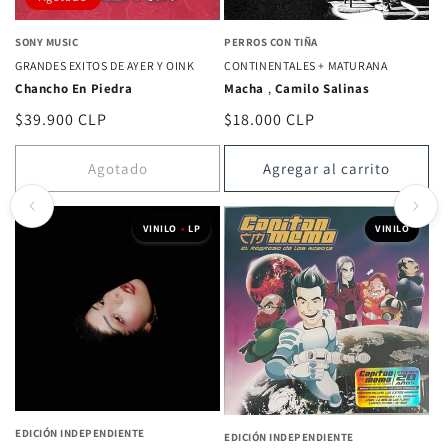
SONY MUSIC
PERROS CON TIÑA
GRANDES EXITOS DE AYER Y OINK
CONTINENTALES + MATURANA
Chancho En Piedra
Macha
,
Camilo Salinas
Precio
$39.900 CLP
Precio
$18.000 CLP
habitual
habitual
Agotado
Agregar al carrito
VINILO
•
LP
VINILO
EDICIÓN INDEPENDIENTE
EDICIÓN INDEPENDIENTE