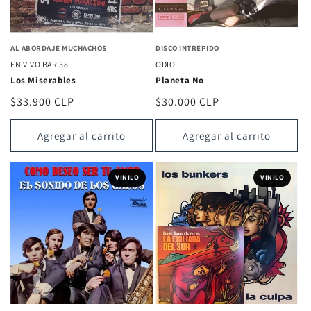
AL ABORDAJE MUCHACHOS
DISCO INTREPIDO
EN VIVO BAR 38
ODIO
Los Miserables
Planeta No
Precio
$33.900 CLP
Precio
$30.000 CLP
habitual
habitual
Agregar al carrito
Agregar al carrito
VINILO
VINILO