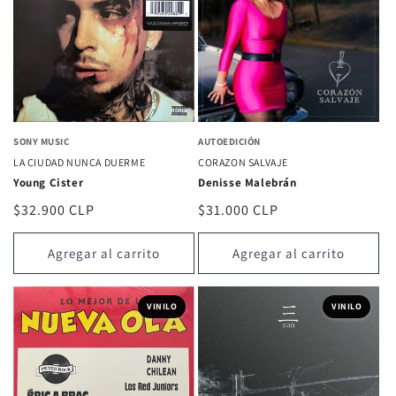
SONY MUSIC
AUTOEDICIÓN
LA CIUDAD NUNCA DUERME
CORAZON SALVAJE
Young Cister
Denisse Malebrán
Precio
$32.900 CLP
Precio
$31.000 CLP
habitual
habitual
Agregar al carrito
Agregar al carrito
VINILO
VINILO