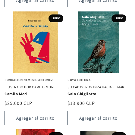
Agregar al carrito
Agregar al carrito
LIBRO
LIBRO
FUNDACION NEMESIO ANTUNEZ
PUYA EDITORA
ILUSTRADO POR CAMILO MORI
SU CADAVER AVANZA HACIA EL MAR
Camilo Mori
Galo Ghigliotto
Precio
$25.000 CLP
Precio
$13.900 CLP
habitual
habitual
Agregar al carrito
Agregar al carrito