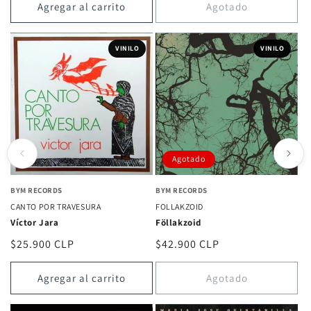
Agregar al carrito
Agotado
VINILO
VINILO
Agotado
BYM RECORDS
BYM RECORDS
CANTO POR TRAVESURA
FOLLAKZOID
Víctor Jara
Föllakzoid
Precio
$25.900 CLP
Precio
$42.900 CLP
habitual
habitual
Agregar al carrito
Agotado