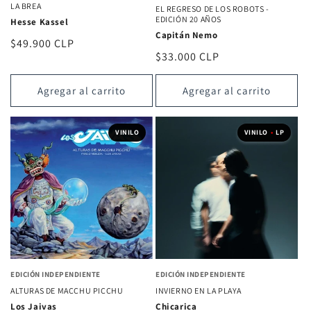
LA BREA
EL REGRESO DE LOS ROBOTS -
EDICIÓN 20 AÑOS
Hesse Kassel
Capitán Nemo
Precio
$49.900 CLP
Precio
$33.000 CLP
habitual
habitual
Agregar al carrito
Agregar al carrito
VINILO
VINILO
•
LP
EDICIÓN INDEPENDIENTE
EDICIÓN INDEPENDIENTE
ALTURAS DE MACCHU PICCHU
INVIERNO EN LA PLAYA
Los Jaivas
Chicarica