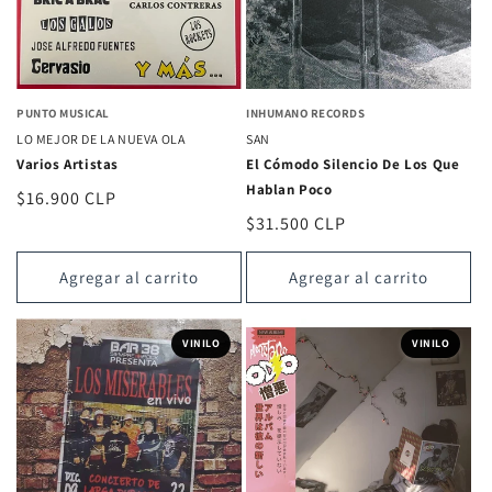
PUNTO MUSICAL
INHUMANO RECORDS
LO MEJOR DE LA NUEVA OLA
SAN
Varios Artistas
El Cómodo Silencio De Los Que
Hablan Poco
Precio
$16.900 CLP
Precio
$31.500 CLP
habitual
habitual
Agregar al carrito
Agregar al carrito
VINILO
VINILO