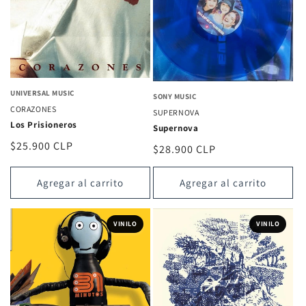
UNIVERSAL MUSIC
SONY MUSIC
CORAZONES
SUPERNOVA
Los Prisioneros
Supernova
Precio
$25.900 CLP
Precio
$28.900 CLP
habitual
habitual
Agregar al carrito
Agregar al carrito
VINILO
VINILO