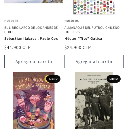
HUEDERS
HUEDERS
EL LIBRO LARGO DE LOS ANDES DE
ALMANAQUE DEL FUTBOL CHILENO -
CHILE
HUEDERS
Sebastián Ilabaca
,
Paulo Cox
Héctor "Tito" Gatica
Precio
$44.900 CLP
Precio
$24.900 CLP
habitual
habitual
Agregar al carrito
Agregar al carrito
LIBRO
LIBRO