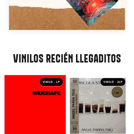
VINILOS RECIÉN LLEGADITOS
VINILO
•
LP
VINILO
•
2LP