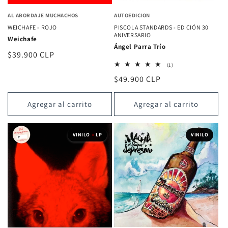
AL ABORDAJE MUCHACHOS
AUTOEDICION
WEICHAFE - ROJO
PISCOLA STANDARDS - EDICIÓN 30
ANIVERSARIO
Weichafe
Ángel Parra Trío
Precio
$39.900 CLP
1
habitual
(1)
reseñas
Precio
$49.900 CLP
totales
habitual
Agregar al carrito
Agregar al carrito
VINILO
•
LP
VINILO