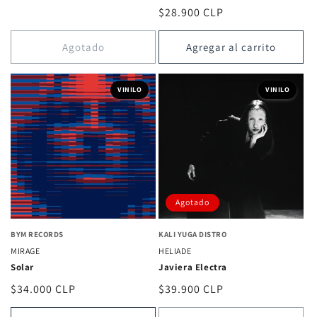
reseñas
habitual
Precio
$28.900 CLP
totales
habitual
Agotado
Agregar al carrito
VINILO
VINILO
Agotado
BYM RECORDS
KALI YUGA DISTRO
MIRAGE
HELIADE
Solar
Javiera Electra
Precio
$34.000 CLP
Precio
$39.900 CLP
habitual
habitual