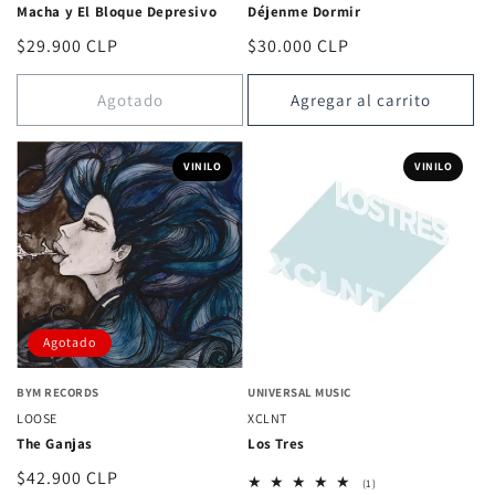
Macha y El Bloque Depresivo
Déjenme Dormir
Precio
$29.900 CLP
Precio
$30.000 CLP
habitual
habitual
Agotado
Agregar al carrito
VINILO
VINILO
Agotado
BYM RECORDS
UNIVERSAL MUSIC
LOOSE
XCLNT
The Ganjas
Los Tres
Precio
$42.900 CLP
1
(1)