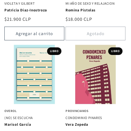
VIOLETA Y GILBERT
MI AÑO DE SEXO Y RELAJACION
Patricia Diaz-Inostroza
Romina Pistolas
Precio
$21.900 CLP
Precio
$18.000 CLP
habitual
habitual
Agregar al carrito
Agotado
LIBRO
LIBRO
OVEROL
PROVINCIANOS
(NO) SE ESCUCHA
CONDOMINIO PINARES
Marisol García
Vera Zepeda