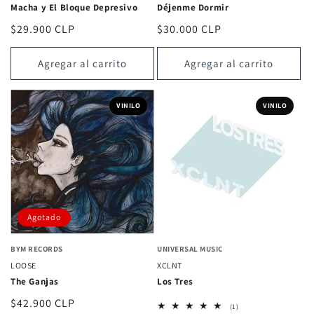
Macha y El Bloque Depresivo
Déjenme Dormir
Precio
$29.900 CLP
Precio
$30.000 CLP
habitual
habitual
Agregar al carrito
Agregar al carrito
VINILO
VINILO
Agotado
BYM RECORDS
UNIVERSAL MUSIC
LOOSE
XCLNT
The Ganjas
Los Tres
Precio
$42.900 CLP
1
(1)