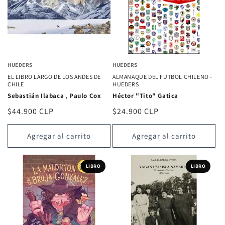
HUEDERS
HUEDERS
EL LIBRO LARGO DE LOS ANDES DE
ALMANAQUE DEL FUTBOL CHILENO -
CHILE
HUEDERS
Sebastián Ilabaca
,
Paulo Cox
Héctor "Tito" Gatica
Precio
$44.900 CLP
Precio
$24.900 CLP
habitual
habitual
Agregar al carrito
Agregar al carrito
LIBRO
LIBRO