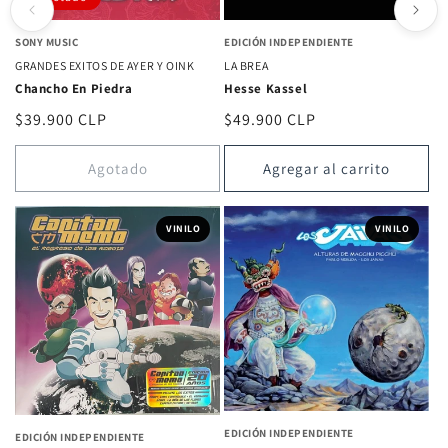
SONY MUSIC
EDICIÓN INDEPENDIENTE
GRANDES EXITOS DE AYER Y OINK
LA BREA
Chancho En Piedra
Hesse Kassel
Precio
$39.900 CLP
Precio
$49.900 CLP
habitual
habitual
Agotado
Agregar al carrito
VINILO
VINILO
EDICIÓN INDEPENDIENTE
EDICIÓN INDEPENDIENTE