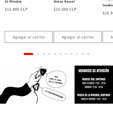
Candelabro
Hesse
teodioteodio
Precio
$18.000 CLP
Preci
$15.
Precio
$15.900 CLP
habitual
habit
habitual
Agregar al carrito
Agregar al carrito
A