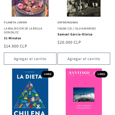
PLANETA JUNIOR
ENTREPAGINAS
LA MALDICION DE LA BRUJA
YAGAN USI / ISLA NAVARINO
GONZALEZ
Samuel Garcia-Oteiza
31 Minutos
Precio
$20.000 CLP
Precio
$14.900 CLP
habitual
habitual
Agregar al carrito
Agregar al carrito
LIBRO
LIBRO