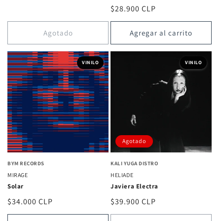
reseñas
habitual
Precio
$28.900 CLP
totales
habitual
Agotado
Agregar al carrito
VINILO
VINILO
Agotado
BYM RECORDS
KALI YUGA DISTRO
MIRAGE
HELIADE
Solar
Javiera Electra
Precio
$34.000 CLP
Precio
$39.900 CLP
habitual
habitual