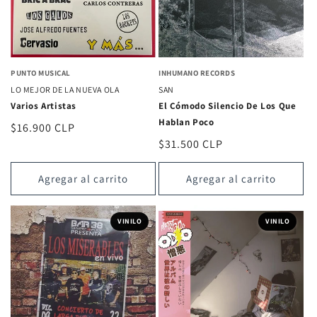
PUNTO MUSICAL
INHUMANO RECORDS
LO MEJOR DE LA NUEVA OLA
SAN
Varios Artistas
El Cómodo Silencio De Los Que
Hablan Poco
Precio
$16.900 CLP
Precio
$31.500 CLP
habitual
habitual
Agregar al carrito
Agregar al carrito
VINILO
VINILO