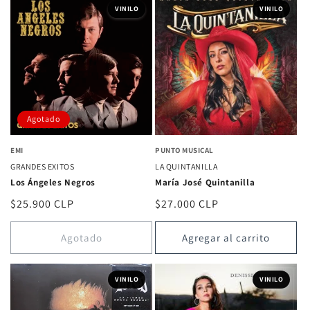
VINILO
VINILO
Agotado
EMI
PUNTO MUSICAL
GRANDES EXITOS
LA QUINTANILLA
Los Ángeles Negros
María José Quintanilla
Precio
$25.900 CLP
Precio
$27.000 CLP
habitual
habitual
Agotado
Agregar al carrito
VINILO
VINILO