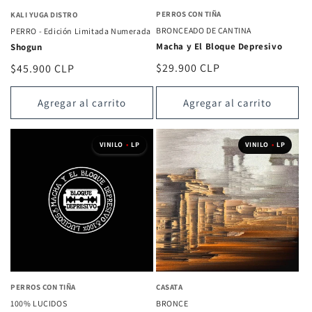
PERROS CON TIÑA
KALI YUGA DISTRO
BRONCEADO DE CANTINA
PERRO - Edición Limitada Numerada
Macha y El Bloque Depresivo
Shogun
Precio
$29.900 CLP
Precio
$45.900 CLP
habitual
habitual
Agregar al carrito
Agregar al carrito
VINILO
•
LP
VINILO
•
LP
PERROS CON TIÑA
CASATA
100% LUCIDOS
BRONCE