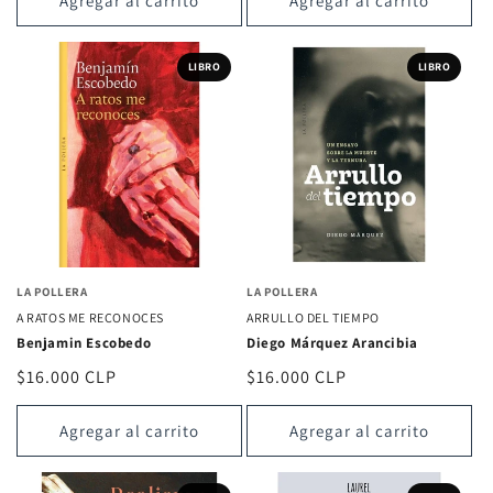
Agregar al carrito
Agregar al carrito
LIBRO
LIBRO
LA POLLERA
LA POLLERA
A RATOS ME RECONOCES
ARRULLO DEL TIEMPO
Benjamin Escobedo
Diego Márquez Arancibia
Precio
$16.000 CLP
Precio
$16.000 CLP
habitual
habitual
Agregar al carrito
Agregar al carrito