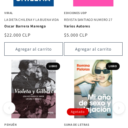
VIRAL
EDICIONES UDP
LA DIETA CHILENA Y LA BUENA VIDA
REVISTA SANTIAGO NUMERO 27
Oscar Barrera Marengo
Varios Autores
Precio
$22.000 CLP
Precio
$5.000 CLP
habitual
habitual
Agregar al carrito
Agregar al carrito
LIBRO
LIBRO
Agotado
PEHUÉN
SUMA DE LETRAS