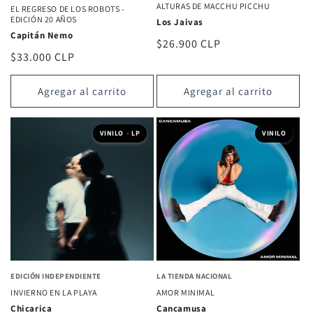
ALTURAS DE MACCHU PICCHU
EL REGRESO DE LOS ROBOTS -
EDICIÓN 20 AÑOS
Los Jaivas
Capitán Nemo
Precio
$26.900 CLP
Precio
$33.000 CLP
habitual
habitual
Agregar al carrito
Agregar al carrito
VINILO
•
LP
VINILO
EDICIÓN INDEPENDIENTE
LA TIENDA NACIONAL
INVIERNO EN LA PLAYA
AMOR MINIMAL
Chicarica
Cancamusa