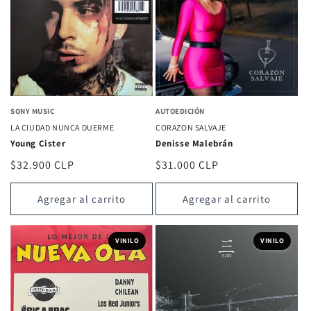
SONY MUSIC
AUTOEDICIÓN
LA CIUDAD NUNCA DUERME
CORAZON SALVAJE
Young Cister
Denisse Malebrán
Precio
$32.900 CLP
Precio
$31.000 CLP
habitual
habitual
Agregar al carrito
Agregar al carrito
VINILO
VINILO