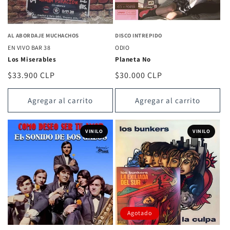
AL ABORDAJE MUCHACHOS
DISCO INTREPIDO
EN VIVO BAR 38
ODIO
Los Miserables
Planeta No
Precio
$33.900 CLP
Precio
$30.000 CLP
habitual
habitual
Agregar al carrito
Agregar al carrito
VINILO
VINILO
Agotado