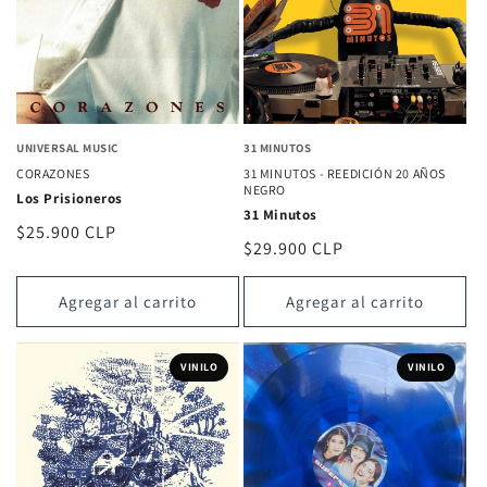
UNIVERSAL MUSIC
31 MINUTOS
CORAZONES
31 MINUTOS - REEDICIÓN 20 AÑOS
NEGRO
Los Prisioneros
31 Minutos
Precio
$25.900 CLP
Precio
$29.900 CLP
habitual
habitual
Agregar al carrito
Agregar al carrito
VINILO
VINILO