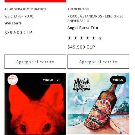
AL ABORDAJE MUCHACHOS
AUTOEDICION
WEICHAFE - ROJO
PISCOLA STANDARDS - EDICIÓN 30
ANIVERSARIO
Weichafe
Ángel Parra Trío
Precio
$39.900 CLP
1
habitual
(1)
reseñas
Precio
$49.900 CLP
totales
habitual
Agregar al carrito
Agregar al carrito
VINILO
•
LP
VINILO