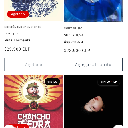
Agotado
EDICIÓN INDEPENDIENTE
SONY MUSIC
LOZA (LP)
SUPERNOVA
Niña Tormenta
Supernova
Precio
$29.900 CLP
Precio
$28.900 CLP
habitual
habitual
Agotado
Agregar al carrito
VINILO
VINILO
•
LP
Agotado