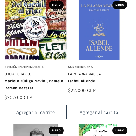
LIBRO
LIBRO
EDICIÓN INDEPENDIENTE
SUDAMERICANA
OJO AL CHARQUI
LA PALABRA MAGICA
Mariela Zúñiga Navia
,
Pamela
Isabel Allende
Roman Becerra
Precio
$22.000 CLP
Precio
$25.900 CLP
habitual
habitual
Agregar al carrito
Agregar al carrito
LIBRO
LIBRO