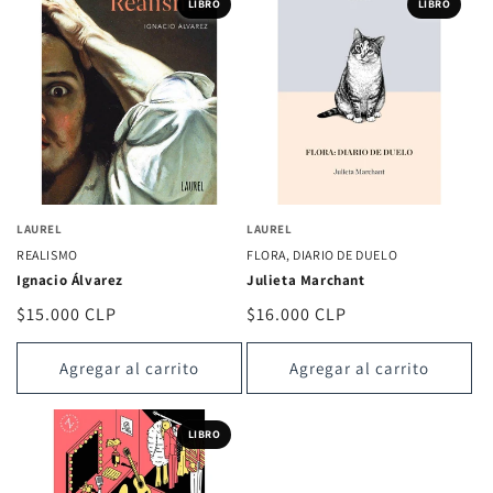
LIBRO
LIBRO
LAUREL
LAUREL
REALISMO
FLORA, DIARIO DE DUELO
Ignacio Álvarez
Julieta Marchant
Precio
$15.000 CLP
Precio
$16.000 CLP
habitual
habitual
Agregar al carrito
Agregar al carrito
LIBRO