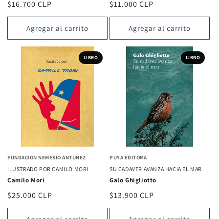
Precio
$16.700 CLP
Precio
$11.000 CLP
habitual
habitual
Agregar al carrito
Agregar al carrito
LIBRO
LIBRO
FUNDACION NEMESIO ANTUNEZ
PUYA EDITORA
ILUSTRADO POR CAMILO MORI
SU CADAVER AVANZA HACIA EL MAR
Camilo Mori
Galo Ghigliotto
Precio
$25.000 CLP
Precio
$13.900 CLP
habitual
habitual