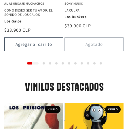
AL ABORDAJE MUCHACHOS
SONY MUSIC
COMO DESEO SER TU AMOR. EL
LA CULPA
SONIDO DE LOS GALOS
Los Bunkers
Los Galos
Precio
$39.900 CLP
Precio
$33.900 CLP
habitual
habitual
Agregar al carrito
Agotado
VINILOS DESTACADOS
VINILO
VINILO