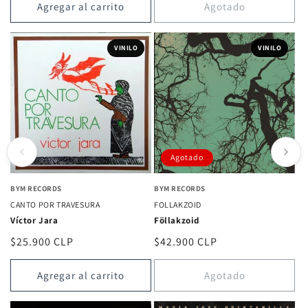
Agregar al carrito
Agotado
VINILO
VINILO
Agotado
BYM RECORDS
BYM RECORDS
CANTO POR TRAVESURA
FOLLAKZOID
Víctor Jara
Föllakzoid
Precio
$25.900 CLP
Precio
$42.900 CLP
habitual
habitual
Agregar al carrito
Agotado