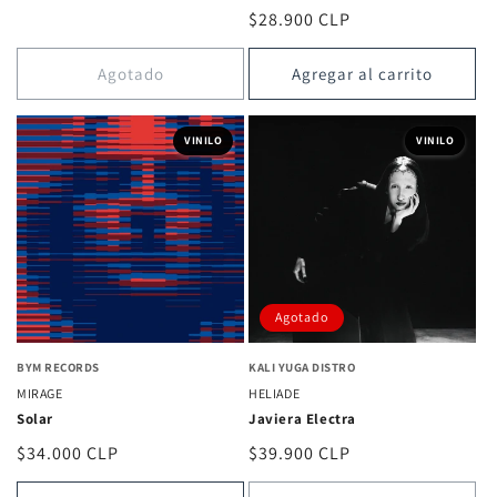
reseñas
habitual
Precio
$28.900 CLP
totales
habitual
Agotado
Agregar al carrito
VINILO
VINILO
Agotado
BYM RECORDS
KALI YUGA DISTRO
MIRAGE
HELIADE
Solar
Javiera Electra
Precio
$34.000 CLP
Precio
$39.900 CLP
habitual
habitual