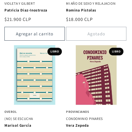
VIOLETA Y GILBERT
MI AÑO DE SEXO Y RELAJACION
Patricia Diaz-Inostroza
Romina Pistolas
Precio
$21.900 CLP
Precio
$18.000 CLP
habitual
habitual
Agregar al carrito
Agotado
LIBRO
LIBRO
OVEROL
PROVINCIANOS
(NO) SE ESCUCHA
CONDOMINIO PINARES
Marisol García
Vera Zepeda