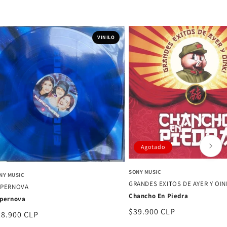
VINILO
Agotado
SONY MUSIC
NY MUSIC
GRANDES EXITOS DE AYER Y OIN
UPERNOVA
Chancho En Piedra
pernova
Precio
$39.900 CLP
ecio
28.900 CLP
habitual
bitual