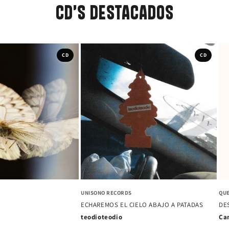
CD'S DESTACADOS
CD
CD
EMI
UNI
CORAZONES
ANTINA
NO
Los Prisioneros
e Depresivo
Mo