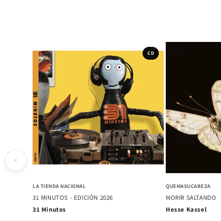
CD
CD
PERROS CON TIÑA
FISURA
BRONCEADO DE C
VÍA LO OROZCO
Macha y El Bloqu
Chini.png