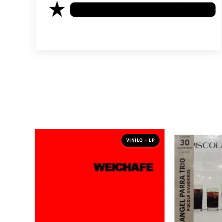
VINILO
•
LP