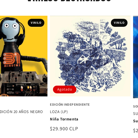
VINILO
VINILO
Agotado
EDICIÓN INDEPENDIENTE
SO
EDICIÓN 20 AÑOS NEGRO
LOZA (LP)
S
Niña Tormenta
Su
Precio
$29.900 CLP
Pr
$
habitual
ha