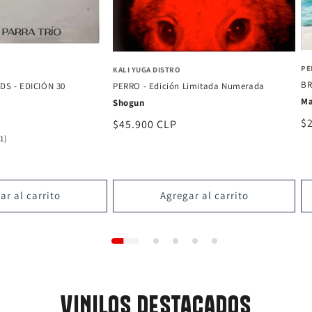
PE
KALI YUGA DISTRO
BR
S - EDICIÓN 30
PERRO - Edición Limitada Numerada
Ma
Shogun
Pr
$
Precio
$45.900 CLP
1
ha
(1)
habitual
reseñas
totales
ar al carrito
Agregar al carrito
VINILOS DESTACADOS