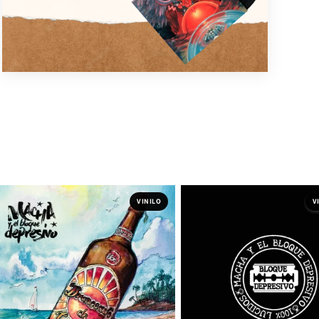
VINILO
V