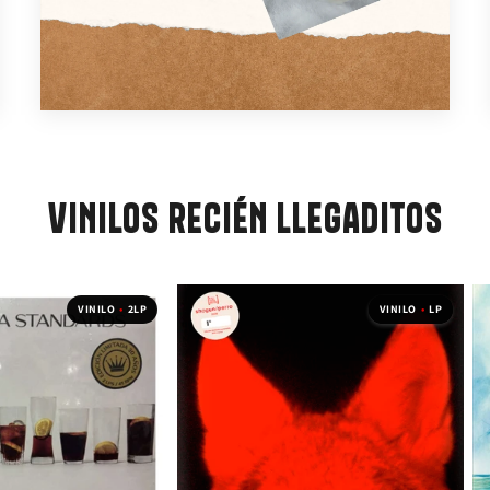
VINILOS RECIÉN LLEGADITOS
VINILO
•
2LP
VINILO
•
LP