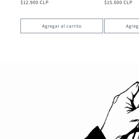
Precio
$12.900 CLP
Precio
$15.000 CLP
habitual
habitual
Agregar al carrito
Agrega