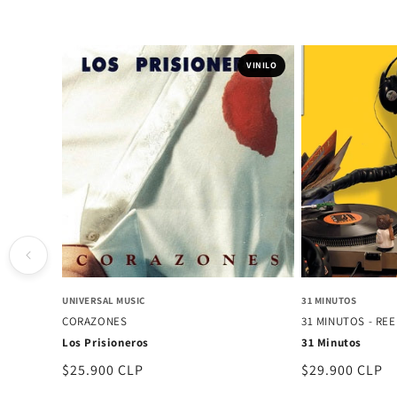
VINILO
UNIVERSAL MUSIC
31 MINUTOS
CORAZONES
31 MINUTOS - RE
Los Prisioneros
31 Minutos
Precio
$25.900 CLP
Precio
$29.900 CLP
habitual
habitual