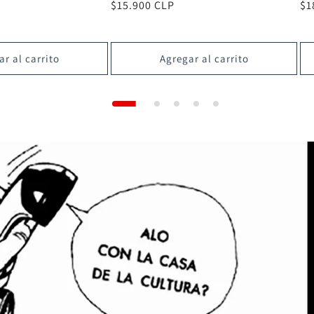
Precio
$14.900 CLP
Pr
$1
habitual
ha
r al carrito
Agregar al carrito