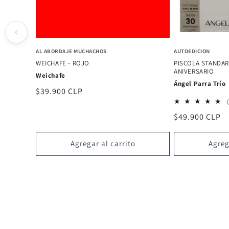
AL ABORDAJE MUCHACHOS
AUTOEDICION
WEICHAFE - ROJO
PISCOLA STANDARD
ANIVERSARIO
Weichafe
Ángel Parra Trío
Precio
$39.900 CLP
habitual
Precio
$49.900 CLP
habitual
Agregar al carrito
Agreg