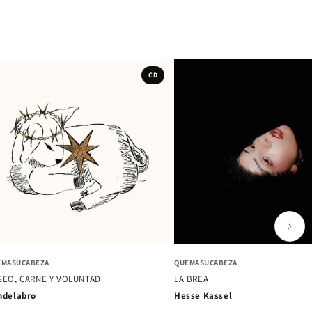
CD
VERSAL MUSIC MEXICO
AL ABORDAJE MUCHACHOS
RMA - EDICIÓN MEXICANA
LA PRIMERA LUZ
n Laferte
Camila Moreno