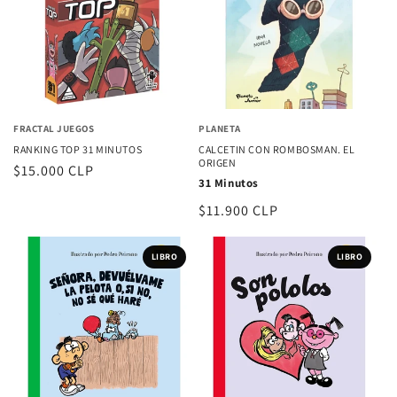
FRACTAL JUEGOS
PLANETA
RANKING TOP 31 MINUTOS
CALCETIN CON ROMBOSMAN. EL
ORIGEN
Precio
$15.000 CLP
31 Minutos
habitual
Precio
$11.900 CLP
habitual
LIBRO
LIBRO