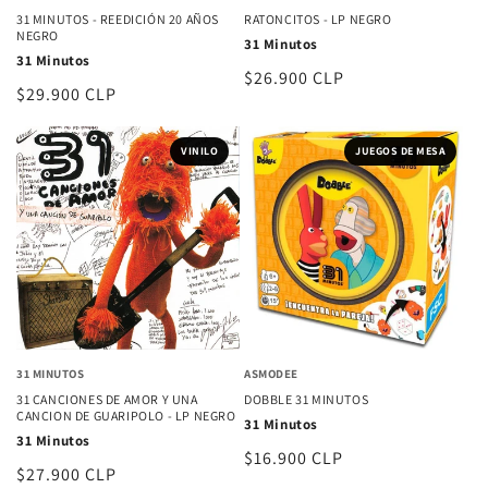
31 MINUTOS - REEDICIÓN 20 AÑOS
RATONCITOS - LP NEGRO
NEGRO
31 Minutos
31 Minutos
Precio
$26.900 CLP
Precio
$29.900 CLP
habitual
habitual
VINILO
JUEGOS DE MESA
31 MINUTOS
ASMODEE
31 CANCIONES DE AMOR Y UNA
DOBBLE 31 MINUTOS
CANCION DE GUARIPOLO - LP NEGRO
31 Minutos
31 Minutos
Precio
$16.900 CLP
Precio
$27.900 CLP
habitual