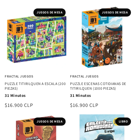
habitual
JUEGOS DE MESA
JUEGOS DE MESA
FRACTAL JUEGOS
FRACTAL JUEGOS
PUZZLE TITIRILQUEN A ESCALA (200
PUZZLE ESCENAS COTIDIANAS DE
PIEZAS)
TITIRILQUEN (1000 PIEZAS)
31 Minutos
31 Minutos
Precio
$16.900 CLP
Precio
$16.900 CLP
habitual
habitual
JUEGOS DE MESA
LIBRO