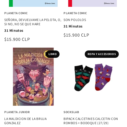
PLANETA COMIC
PLANETA COMIC
SEÑORA, DEVUELVAME LA PELOTA, O,
SON POLOLOS
SI NO, NO SE QUE HARE
31 Minutos
31 Minutos
Precio
$15.900 CLP
Precio
$15.900 CLP
habitual
habitual
LIBRO
ROPA Y ACCESORIOS
PLANETA JUNIOR
SOCKSLAB
LA MALDICION DE LA BRUJA
BIPACK CALCETINES CALCETIN CON
GONZALEZ
ROMBOS + BODOQUE (27/29)