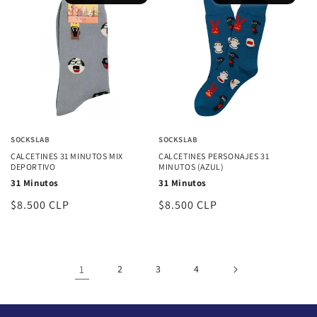
SOCKSLAB
SOCKSLAB
CALCETINES 31 MINUTOS MIX
CALCETINES PERSONAJES 31
DEPORTIVO
MINUTOS (AZUL)
31 Minutos
31 Minutos
Precio
$8.500 CLP
Precio
$8.500 CLP
habitual
habitual
1
2
3
4