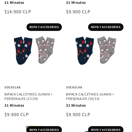
31 Minutos
31 Minutos
Precio
$14.900 CLP
Precio
$9.900 CLP
habitual
habitual
ROPA Y ACCESORIOS
ROPA Y ACCESORIOS
SOCKSLAB
SOCKSLAB
BIPACK CALCETINES JUANIN +
BIPACK CALCETINES JUANIN +
PERSONAJES (27/29)
PERSONAJES (30/33)
31 Minutos
31 Minutos
Precio
$9.900 CLP
Precio
$9.900 CLP
habitual
habitual
ROPA Y ACCESORIOS
ROPA Y ACCESORIOS