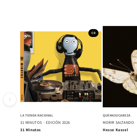
CD
CD
PERROS CON TIÑA
FISURA
BRONCEADO DE C
VÍA LO OROZCO
Macha y El Bloqu
Chini.png