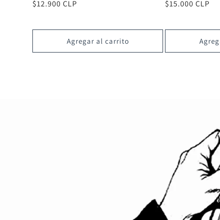
Precio
$12.900 CLP
Precio
$15.000 CLP
habitual
habitual
Agregar al carrito
Agrega