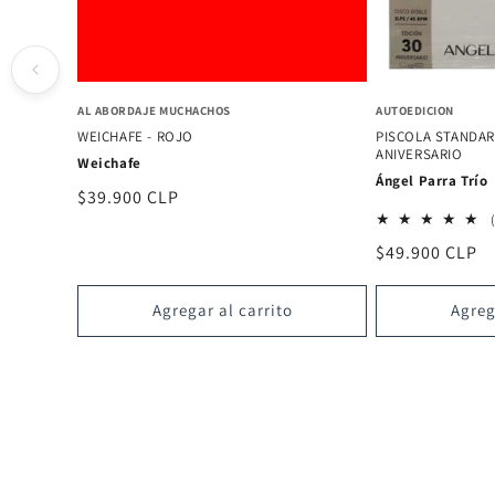
AL ABORDAJE MUCHACHOS
AUTOEDICION
WEICHAFE - ROJO
PISCOLA STANDARD
ANIVERSARIO
Weichafe
Ángel Parra Trío
Precio
$39.900 CLP
habitual
Precio
$49.900 CLP
habitual
Agregar al carrito
Agreg