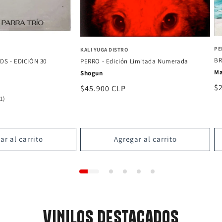
PE
KALI YUGA DISTRO
BR
S - EDICIÓN 30
PERRO - Edición Limitada Numerada
Ma
Shogun
Pr
$
Precio
$45.900 CLP
1
ha
(1)
habitual
reseñas
totales
ar al carrito
Agregar al carrito
VINILOS DESTACADOS