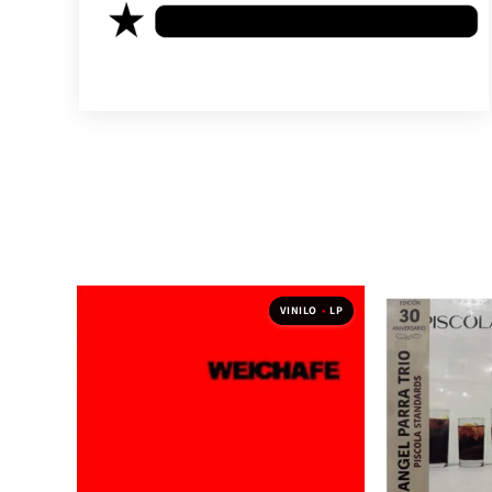
VINILO
•
LP