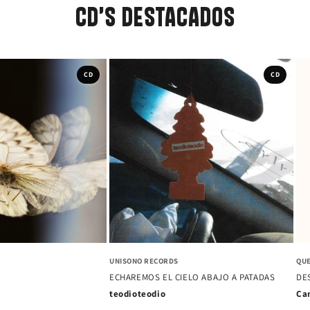
CD'S DESTACADOS
CD
CD
EMI
UNI
CORAZONES
ANTINA
NO
Los Prisioneros
e Depresivo
Mo