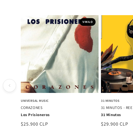
VINILO
UNIVERSAL MUSIC
31 MINUTOS
CORAZONES
31 MINUTOS - RE
Los Prisioneros
31 Minutos
Precio
$25.900 CLP
Precio
$29.900 CLP
habitual
habitual