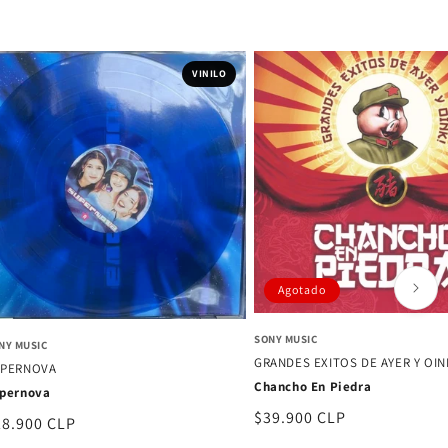
VINILO
Agotado
SONY MUSIC
NY MUSIC
GRANDES EXITOS DE AYER Y OIN
UPERNOVA
Chancho En Piedra
pernova
Precio
$39.900 CLP
ecio
28.900 CLP
habitual
bitual