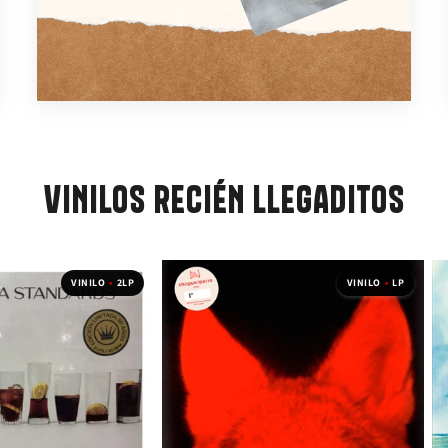
VINILOS RECIÉN LLEGADITOS
VINILO
•
2LP
VINILO
•
LP