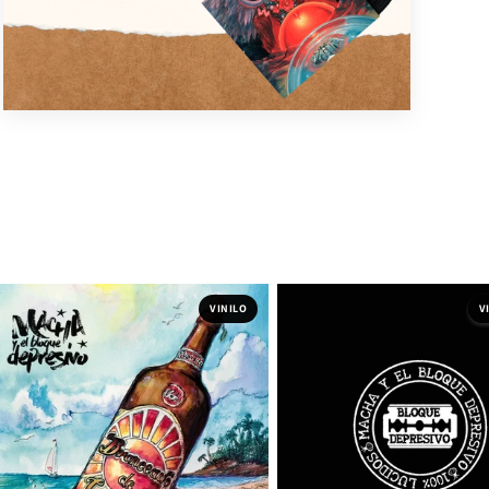
VINILO
V