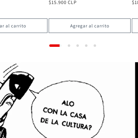
Precio
$14.900 CLP
Pr
$1
habitual
ha
r al carrito
Agregar al carrito