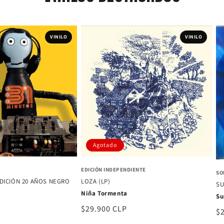
VINILO
VINILO
Agotado
EDICIÓN INDEPENDIENTE
SO
EDICIÓN 20 AÑOS NEGRO
LOZA (LP)
S
Niña Tormenta
Su
Precio
$29.900 CLP
Pr
$
habitual
ha